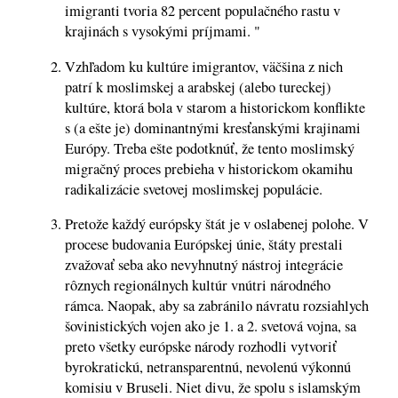
imigranti tvoria 82 percent populačného rastu v
krajinách s vysokými príjmami. "
Vzhľadom ku kultúre imigrantov, väčšina z nich
patrí k moslimskej a arabskej (alebo tureckej)
kultúre, ktorá bola v starom a historickom konflikte
s (a ešte je) dominantnými kresťanskými krajinami
Európy. Treba ešte podotknúť, že tento moslimský
migračný proces prebieha v historickom okamihu
radikalizácie svetovej moslimskej populácie.
Pretože každý európsky štát je v oslabenej polohe. V
procese budovania Európskej únie, štáty prestali
zvažovať seba ako nevyhnutný nástroj integrácie
rôznych regionálnych kultúr vnútri národného
rámca. Naopak, aby sa zabránilo návratu rozsiahlych
šovinistických vojen ako je 1. a 2. svetová vojna, sa
preto všetky európske národy rozhodli vytvoriť
byrokratickú, netransparentnú, nevolenú výkonnú
komisiu v Bruseli. Niet divu, že spolu s islamským