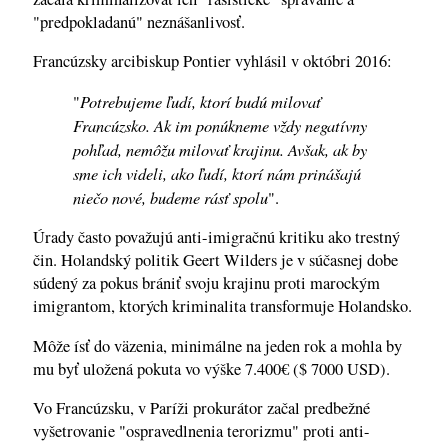
"predpokladanú" neznášanlivosť.
Francúzsky arcibiskup Pontier vyhlásil v októbri 2016:
Potrebujeme ľudí, ktorí budú milovať
"
Francúzsko. Ak im ponúkneme vždy negatívny
pohľad, nemôžu milovať krajinu. Avšak, ak by
sme ich videli, ako ľudí, ktorí nám prinášajú
niečo nové, budeme rásť spolu
".
Úrady často považujú anti-imigračnú kritiku ako trestný
čin. Holandský politik Geert Wilders je v súčasnej dobe
súdený za pokus brániť svoju krajinu proti marockým
imigrantom, ktorých kriminalita transformuje Holandsko.
Môže ísť do väzenia, minimálne na jeden rok a mohla by
mu byť uložená pokuta vo výške 7.400€ ($ 7000 USD).
Vo Francúzsku, v Paríži prokurátor začal predbežné
vyšetrovanie "ospravedlnenia terorizmu" proti anti-