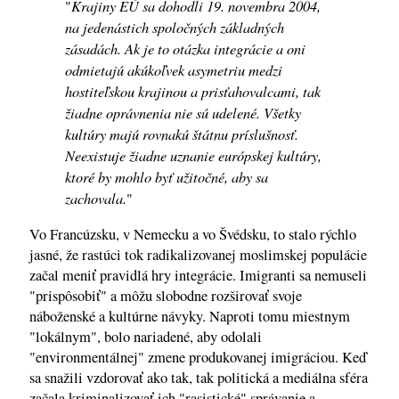
Krajiny EÚ sa dohodli 19. novembra 2004,
"
na jedenástich spoločných základných
zásadách. Ak je to otázka integrácie a oni
odmietajú akúkoľvek asymetriu medzi
hostiteľskou krajinou a prisťahovalcami, tak
žiadne oprávnenia nie sú udelené. Všetky
kultúry majú rovnakú štátnu príslušnosť.
Neexistuje žiadne uznanie európskej kultúry,
ktoré by mohlo byť užitočné, aby sa
zachovala.
"
Vo Francúzsku, v Nemecku a vo Švédsku, to stalo rýchlo
jasné, že rastúci tok radikalizovanej moslimskej populácie
začal meniť pravidlá hry integrácie. Imigranti sa nemuseli
"prispôsobiť" a môžu slobodne rozširovať svoje
náboženské a kultúrne návyky. Naproti tomu miestnym
"lokálnym", bolo nariadené, aby odolali
"environmentálnej" zmene produkovanej imigráciou. Keď
sa snažili vzdorovať ako tak, tak politická a mediálna sféra
začala kriminalizovať ich "rasistické" správanie a