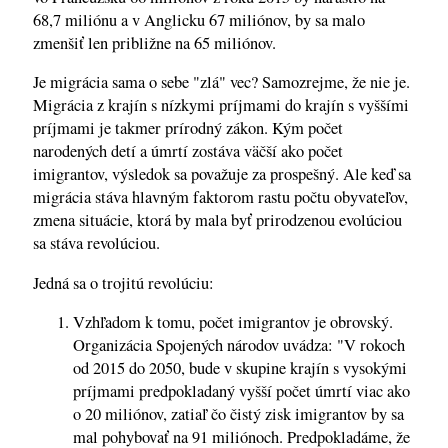
68,7 miliónu a v Anglicku 67 miliónov, by sa malo
zmenšiť len približne na 65 miliónov.
Je migrácia sama o sebe "zlá" vec? Samozrejme, že nie je.
Migrácia z krajín s nízkymi príjmami do krajín s vyššími
príjmami je takmer prírodný zákon. Kým počet
narodených detí a úmrtí zostáva väčší ako počet
imigrantov, výsledok sa považuje za prospešný. Ale keď sa
migrácia stáva hlavným faktorom rastu počtu obyvateľov,
zmena situácie, ktorá by mala byť prirodzenou evolúciou
sa stáva revolúciou.
Jedná sa o trojitú revolúciu:
Vzhľadom k tomu, počet imigrantov je obrovský.
Organizácia Spojených národov uvádza: "V rokoch
od 2015 do 2050, bude v skupine krajín s vysokými
príjmami predpokladaný vyšší počet úmrtí viac ako
o 20 miliónov, zatiaľ čo čistý zisk imigrantov by sa
mal pohybovať na 91 miliónoch. Predpokladáme, že